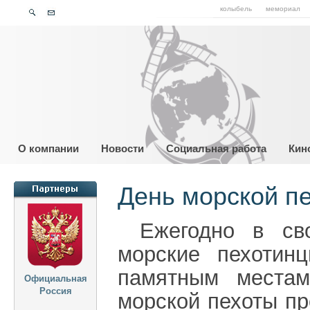
колыбель
мемориал
О компании
Новости
Социальная работа
Кин
День морской п
Ежегодно в св
морские пехотин
памятным местам
Официальная
Россия
морской пехоты пр