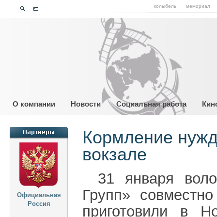
колыбель
мемориал
О компании
Новости
Социальная работа
Кин
Кормление нужд
вокзале
31 января вол
Групп» совместн
Официальная
Россия
приготовили в Н