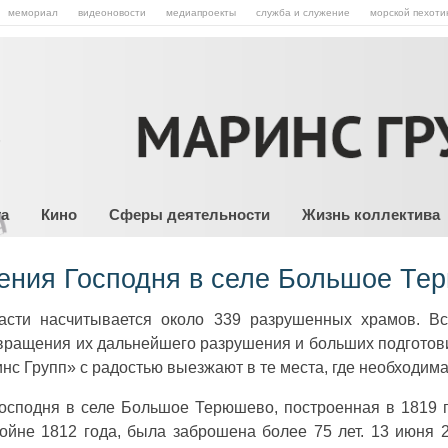
мемориал
видеоновости
медиапроекты
служба и служение
морской пехоти
та
Кино
Сферы деятельности
Жизнь коллектива
ения Господня в селе Большое Те
асти насчитывается около 339 разрушенных храмов. В
вращения их дальнейшего разрушения и больших подготови
с Групп» с радостью выезжают в те места, где необходим
осподня в селе Большое Терюшево, построенная в 1819 г
ойне 1812 года, была заброшена более 75 лет. 13 июня 2