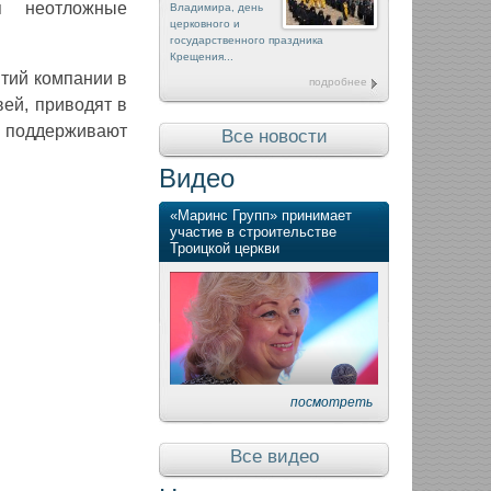
я неотложные
Владимира, день
церковного и
государственного праздника
Крещения...
тий компании в
подробнее
ей, приводят в
, поддерживают
Все новости
Видео
«Маринс Групп» принимает
участие в строительстве
Троицкой церкви
посмотреть
Все видео