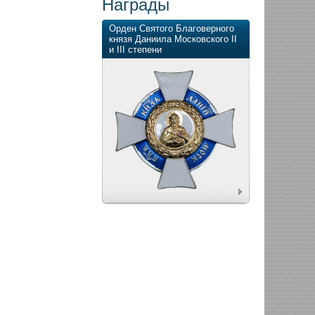
Награды
Орден Святого Благоверного
князя Даниила Московского II
и III степени