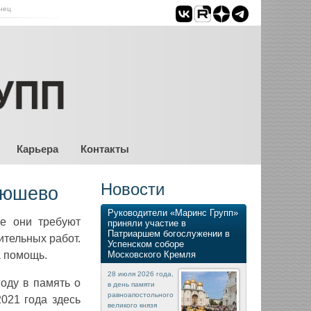
нец
Карьера
Контакты
Новости
рюшево
Руководители «Маринс Групп»
се они требуют
приняли участие в
Патриаршем богослужении в
тельных работ.
Успенском соборе
а помощь.
Московского Кремля
28 июля 2026 года,
оду в память о
в день памяти
равноапостольного
021 года здесь
великого князя