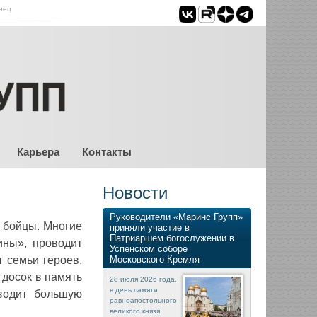
нец
Карьера
Контакты
Новости
Руководители «Маринс Групп»
 бойцы. Многие
приняли участие в
Патриаршем богослужении в
ины», проводит
Успенском соборе
 семьи героев,
Московского Кремля
 досок в память
28 июля 2026 года,
в день памяти
водит большую
равноапостольного
великого князя