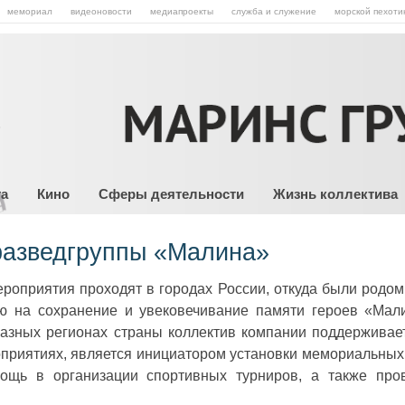
мемориал
видеоновости
медиапроекты
служба и служение
морской пехоти
та
Кино
Сферы деятельности
Жизнь коллектива
 разведгруппы «Малина»
роприятия проходят в городах России, откуда были родом
ую на сохранение и увековечивание памяти героев «Мал
азных регионах страны коллектив компании поддерживает
оприятиях, является инициатором установки мемориальных
ощь в организации спортивных турниров, а также про