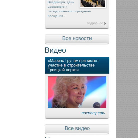
Владимира, день
церковного и
государственного праздника
Крещения...
подробнее
Все новости
Видео
«Маринс Групп» принимает
участие в строительстве
Троицкой церкви
посмотреть
Все видео