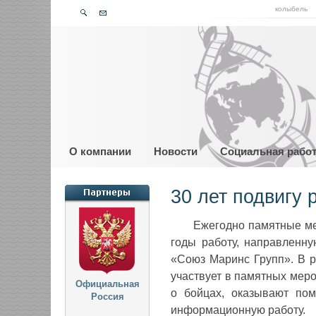
колыбель
О компании
Новости
Социальная рабо
30 лет подвигу
Ежегодно памятные ме
годы работу, направленн
«Союз Маринс Групп». В р
участвует в памятных мер
Официальная
о бойцах, оказывают пом
Россия
информационную работу.