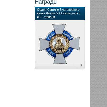
Награды
Орден Святого Благоверного
князя Даниила Московского II
и III степени