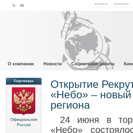
колыбель
мемориал
О компании
Новости
Социальная работа
Кин
Открытие Рекру
«Небо» – новый 
региона
24 июня в торг
Официальная
Россия
«Небо» состояло