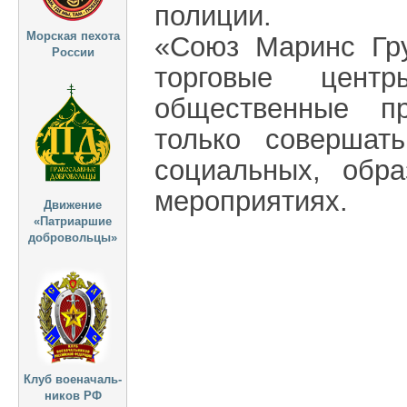
полиции.
Морская пехота
«Союз Маринс Гру
России
торговые центр
общественные п
только совершат
социальных, обра
мероприятиях.
Движение
«Патриаршие
добровольцы»
Клуб военачаль-
ников РФ