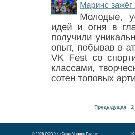
Маринс зажёг 
Молодые, у
идей и огня в гл
получили уникаль
опыт, побывав в а
VK Fest со спорт
классами, творче
сотен топовых арти
Предыдущая
2
© 2026 ООО УК «Союз Маринс Групп»
10