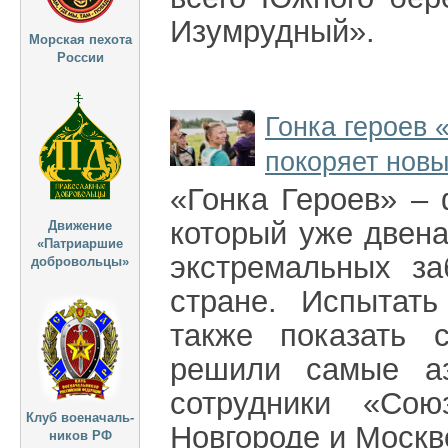
Изумрудный».
Морская пехота
России
Гонка героев 
покоряет нов
«Гонка Героев» –
который уже двен
Движение
«Патриаршие
экстремальных за
добровольцы»
стране. Испытат
также показать 
решили самые аз
сотрудники «Со
Клуб военачаль-
Новгороде и Москв
ников РФ