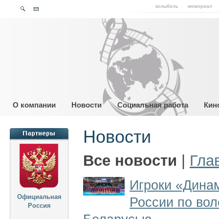
колыбель
мемориал
О компании
Новости
Социальная работа
Кин
Новости
Все новости
|
Гла
Игроки «Динам
Официальная
России по во
Россия