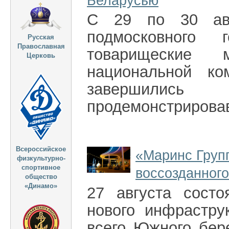
Беларусью
С 29 по 30 авг
подмосковного 
Русская
Православная
товарищеские
Церковь
национальной ко
завершилис
продемонстрировав
Всероссийское
«Маринс Груп
физкультурно-
спортивное
воссозданног
общество
«Динамо»
27 августа состо
нового инфрастру
всего Южного бер