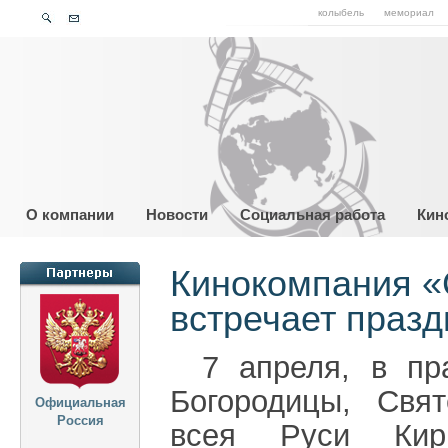
колыбель
мемориал
О компании
Новости
Социальная работа
Кин
Кинокомпания «
встречает праз
7 апреля, в пр
Богородицы, Свя
Официальная
Россия
всея Руси Кир