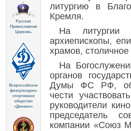
литургию в Благ
Кремля.
Русская
Православная
На литургии 
Церковь
архиепископы, еп
храмов, столичное
На Богослужени
органов государс
Думы ФС РФ, об
Всероссийское
физкультурно-
чести участвоват
спортивное
общество
руководители кин
«Динамо»
председатель со
компании «Союз М