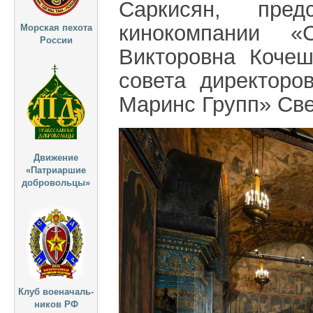
Саркисян, пред
кинокомпании 
Морская пехота
России
Викторовна Кочеш
совета директор
Маринс Групп» Све
Движение
«Патриаршие
добровольцы»
Клуб военачаль-
ников РФ