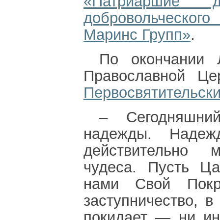
«Патриаршие 
добровольческог
Маринс Групп»
.
По окончании Л
Православной Це
Первосвятительск
– Сегодняшни
надежды. Наде
действительно 
чудеса. Пусть Ц
нами Свой Пок
заступничество, в
покидает — ни ин