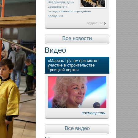
Владимира, день
церковного и
государственного праздника
Крещения...
подробнее
Все новости
Видео
«Маринс Групп» принимает
участие в строительстве
Троицкой церкви
посмотреть
Все видео