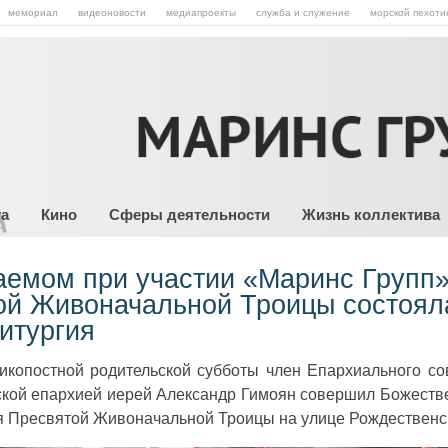
мемориал
видеоновости
медиапроекты
служба и служение
морской пехоти
та
Кино
Сферы деятельности
Жизнь коллектива
аемом при участии «Маринс Групп
ой Живоначальной Троицы состоял
итургия
ликопостной родительской субботы член Епархиального со
кой епархией иерей Александр Гимоян совершил Божеств
я Пресвятой Живоначальной Троицы на улице Рождественс