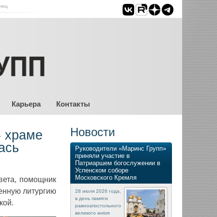
нец
Карьера
Контакты
Новости
» храме
ась
Руководители «Маринс Групп»
приняли участие в
Патриаршем богослужении в
Успенском соборе
Московского Кремля
вета, помощник
енную литургию
28 июля 2026 года,
в день памяти
кой.
равноапостольного
великого князя