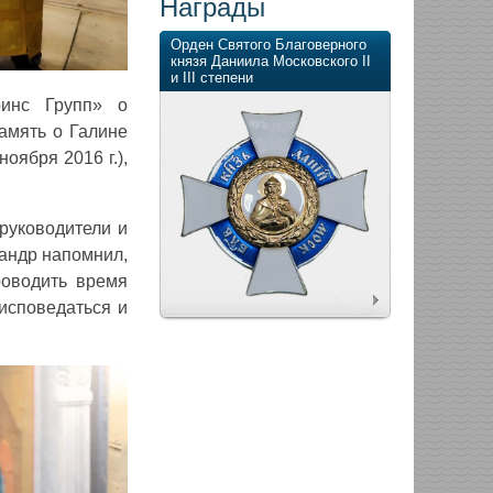
Награды
Орден Святого Благоверного
князя Даниила Московского II
и III степени
инс Групп» о
амять о Галине
оября 2016 г.),
руководители и
сандр напомнил,
роводить время
исповедаться и