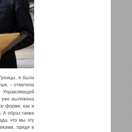
Троицы, я была
уше, ‒ отметила
в Управляющей
й уже выложена
же форме, как и
. А образ также
ада, что мы эту
иками, придя в