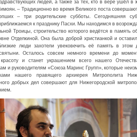
а здравствующих людей, а также за тех, кто в вере ушёл в 
Гимоян. ‒ Традиционно во время Великого поста совершаю
опших ‒ три родительские субботы. Сегодняшняя суб
 приближаемся к празднику Пасхи. Мы находимся в возрож
ной Троицы, строительство которого ведётся в память о
не Отделкиной. Она была доброй христианкой и оставил
близкие люди захотели увековечить её память в этом
святыни. Осталось совсем немного времени до момент
красоту и станет украшением всего нашего Отечеств
кам и руководителям «Союза Маринс Групп», которые неиз
иками нашего правящего архиерея Митрополита Ниж
много добрых дел совершают для Нижегородской митропо
нием.