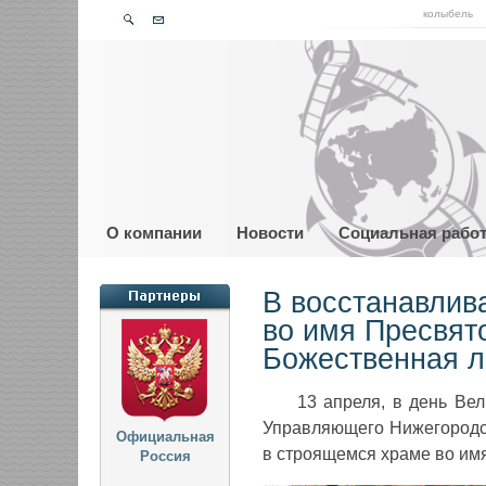
колыбель
О компании
Новости
Социальная рабо
В восстанавлив
во имя Пресвят
Божественная л
13 апреля, в день Ве
Управляющего Нижегородс
Официальная
в строящемся храме во им
Россия