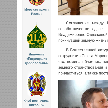
Морская пехота
России
Соглашение между 
соработничестве в деле в
Владимировне Отделкиной,
покинувшей земную жизнь в
В Божественной литур
Движение
сотрудники «Союза Маринс
«Патриаршие
что, поминая ближних, н
добровольцы»
земного странствования 
причаститься, а также пост
Клуб военачаль-
ников РФ