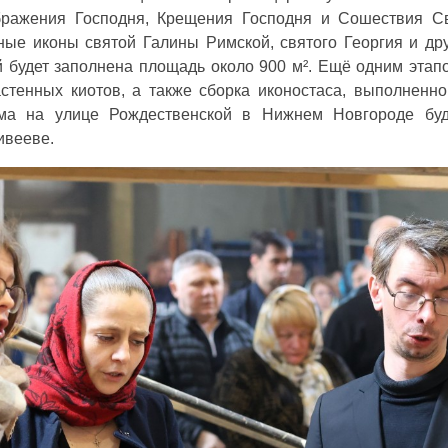
ражения Господня, Крещения Господня и Сошествия Св
ные иконы святой Галины Римской, святого Георгия и дру
 будет заполнена площадь около 900 м². Ещё одним этапо
стенных киотов, а также сборка иконостаса, выполненно
ама на улице Рождественской в Нижнем Новгороде буд
ивееве.