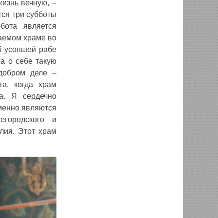
жизнь вечную, ‒
тся три субботы
бота является
даемом храме во
б усопшей рабе
а о себе такую
 добром деле –
а, когда храм
а. Я сердечно
менно являются
егородского и
лия. Этот храм