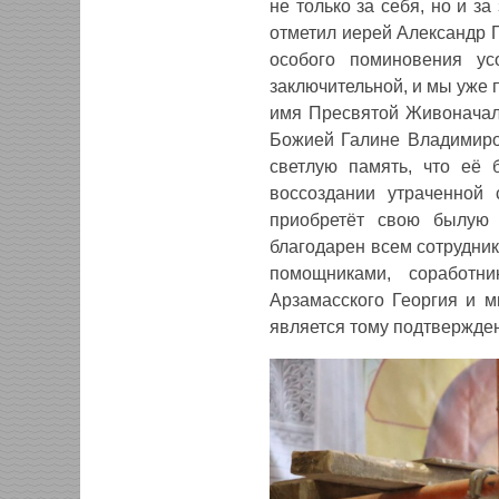
не только за себя, но и з
отметил иерей Александр 
особого поминовения ус
заключительной, и мы уже
имя Пресвятой Живоначаль
Божией Галине Владимиров
светлую память, что её 
воссоздании утраченной 
приобретёт свою былую 
благодарен всем сотрудни
помощниками, соработн
Арзамасского Георгия и 
является тому подтвержде