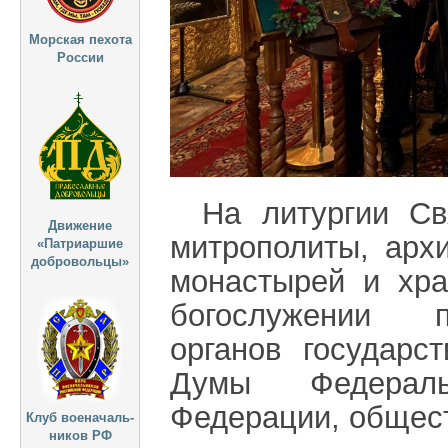
Морская пехота
России
На литургии Св
Движение
митрополиты, арх
«Патриаршие
добровольцы»
монастырей и хра
богослужении п
органов государс
Думы Федераль
Федерации, общес
Клуб военачаль-
ников РФ