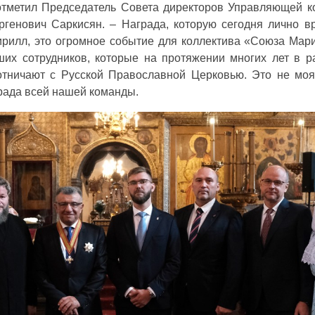
 отметил Председатель Совета директоров Управляющей 
генович Саркисян. – Награда, которую сегодня лично в
ирилл, это огромное событие для коллектива «Союза Мари
ших сотрудников, которые на протяжении многих лет в р
отничают с Русской Православной Церковью. Это не моя
рада всей нашей команды.