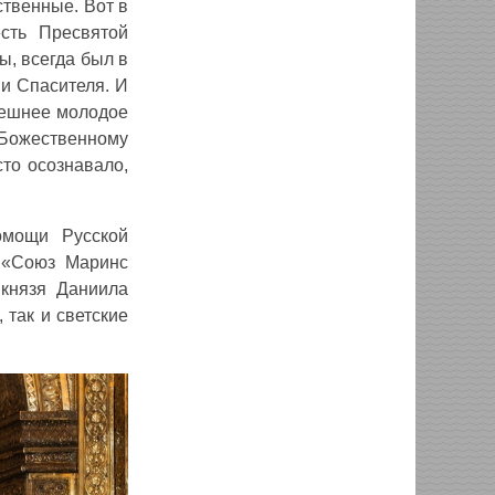
твенные. Вот в
сть Пресвятой
, всегда был в
 и Спасителя. И
ынешнее молодое
Божественному
сто осознавало,
омощи Русской
 «Союз Маринс
 князя Даниила
 так и светские