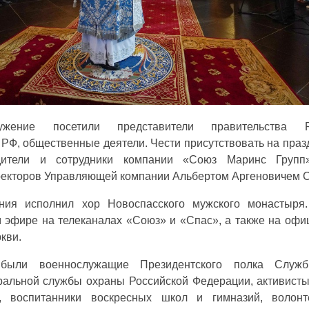
ужение посетили представители правительства 
РФ, общественные деятели. Чести присутствовать на праз
дители и сотрудники компании «Союз Маринс Груп
ректоров Управляющей компании Альбертом Аргеновичем 
ния исполнил хор Новоспасского мужского монастыря.
 эфире на телеканалах «Союз» и «Спас», а также на офи
кви.
были военнослужащие Президентского полка Служб
ральной службы охраны Российской Федерации, активист
, воспитанники воскресных школ и гимназий, волон