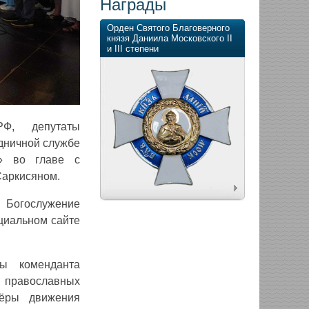
Награды
Орден Святого Благоверного
князя Даниила Московского II
и III степени
РФ, депутаты
дничной службе
п» во главе с
Саркисяном.
 Богослужение
циальном сайте
ы коменданта
ы православных
тёры движения