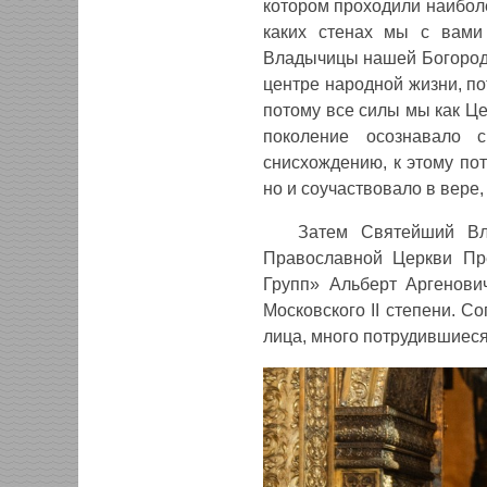
котором проходили наибол
каких стенах мы с вами
Владычицы нашей Богороди
центре народной жизни, по
потому все силы мы как Ц
поколение осознавало 
снисхождению, к этому по
но и соучаствовало в вере,
Затем Святейший Вл
Православной Церкви Пр
Групп» Альберт Аргенови
Московского II степени. С
лица, много потрудившиес