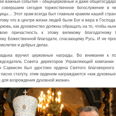
ее важные события – общецерковные и даже общегосударс
 совершаем сегодня торжественное богослужение в че
цы… Этот храм всегда был главным храмом нашей страны
тому что в центре жизни людей были Бог и вера в Господа
ерковь, как духовенство должны обращать на то, чтобы н
свою причастность к этому великому благодатному 
току Божественной благодати, спасающему Русь. И не про
 молитве и добрых делах.
адыка вручил церковные награды. Во внимание к п
едседатель Совета директоров Управляющей компании
ч Саркисян был удостоен ордена Святого благоверного
огласно статуту, этим орденом награждаются «как духовные,
я для возрождения духовной жизни».