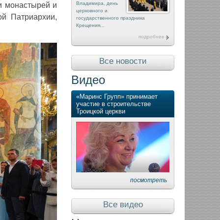
Владимира, день
и монастырей и
церковного и
ой Патриархии,
государственного праздника
Крещения...
подробнее
Все новости
Видео
«Маринс Групп» принимает
участие в строительстве
Троицкой церкви
посмотреть
Все видео