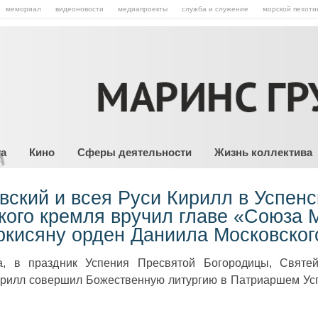
мемориал
видеоновости
медиапроекты
служба и служение
морской пехоти
та
Кино
Сферы деятельности
Жизнь коллектива
вский и всея Руси Кирилл в Успен
кого кремля вручил главе «Союза 
аркисяну орден Даниила Московског
а, в праздник Успения Пресвятой Богородицы, Святе
ирилл совершил Божественную литургию в Патриаршем Ус