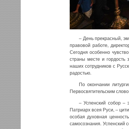
– День прекрасный, э
правовой работе, директ
Сегодня особенно чувство
страны месте и гордость 
наших сотрудников с Русс
радостью.
По окончании литурги
Первосвятительским слово
– Успенский собор – 
Патриарх всея Руси, – цит
особая духовная ценность
самосознания. Успенский со