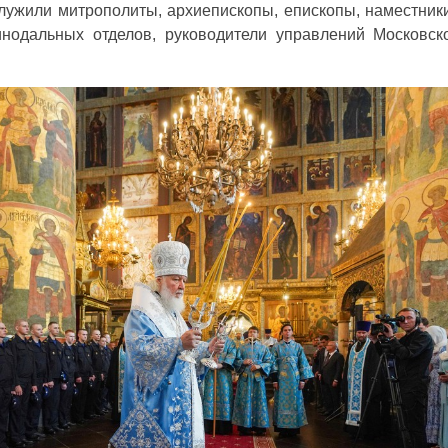
лужили митрополиты, архиепископы, епископы, наместник
инодальных отделов, руководители управлений Московск