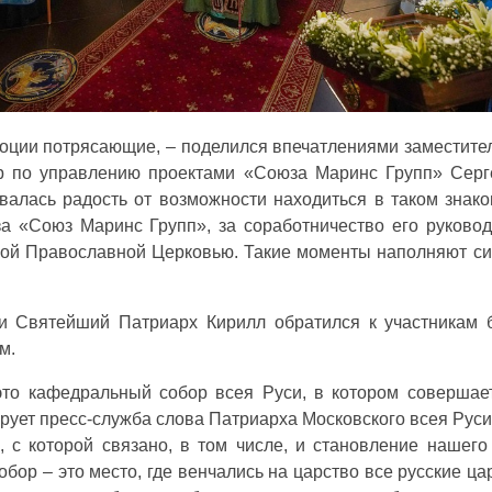
моции потрясающие, – поделился впечатлениями заместител
ор по управлению проектами «Союза Маринс Групп» Серг
валась радость от возможности находиться в таком знак
за «Союз Маринс Групп», за соработничество его руковод
кой Православной Церковью. Такие моменты наполняют си
и Святейший Патриарх Кирилл обратился к участникам 
м.
это кафедральный собор всея Руси, в котором совершае
ирует пресс-служба слова Патриарха Московского всея Руси
, с которой связано, в том числе, и становление нашего
бор – это место, где венчались на царство все русские цар