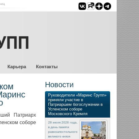
нец
Карьера
Контакты
Новости
ском
Маринс
Руководители «Маринс Групп»
приняли участие в
о
Патриаршем богослужении в
Успенском соборе
Московского Кремля
йший Патриарх
пенском соборе
28 июля 2026 года,
в день памяти
равноапостольного
великого князя