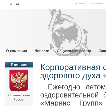
колыбель
мемориал
О компании
Новости
Социальная работа
Кин
Корпоративная с
здорового духа
Ежегодно летом
оздоровительной 
Официальная
Россия
«Маринс Групп»