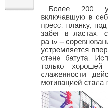
Более 200 уч
включавшую в себ
пресс, планку, под
забег в ластах, 
ран» – соревновани
устремляется вперё
стене батута. Ис
только хорошей 
слаженности дей
мотивацией стала 