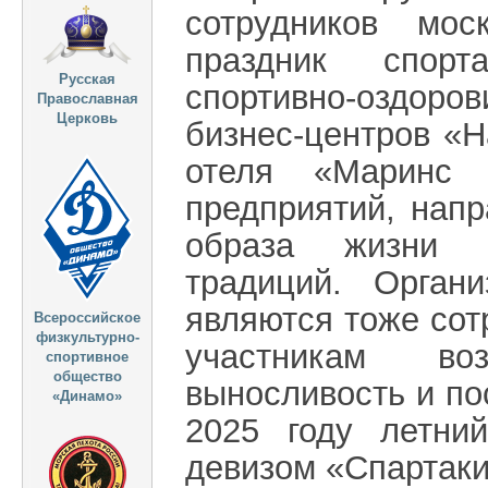
сотрудников мос
праздник спорт
Русская
спортивно-оздоро
Православная
Церковь
бизнес-центров «Н
отеля «Маринс 
предприятий, нап
образа жизни и
традиций. Орган
являются тоже сот
Всероссийское
физкультурно-
участникам во
спортивное
общество
выносливость и по
«Динамо»
2025 году летни
девизом «Спартаки