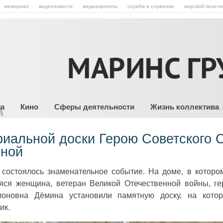
мемориал
видеоновости
медиапроекты
служба и служение
морской пехоти
та
Кино
Сферы деятельности
Жизнь коллектива
иальной доски Герою Советского 
иной
состоялось знаменательное событие. На доме, в которо
ся женщина, ветеран Великой Отечественной войны, ге
оновна Дёмина установили памятную доску, на котор
ик.