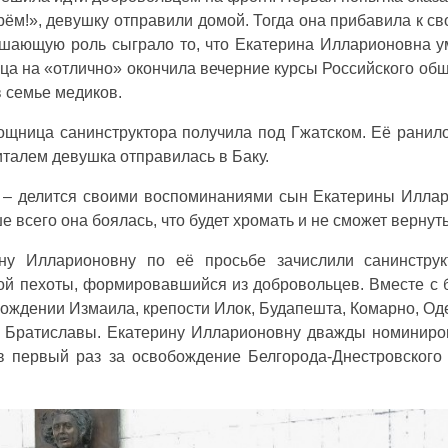
рём!», девушку отправили домой. Тогда она прибавила к с
ешающую роль сыграло то, что Екатерина Илларионовна у
а на «отлично» окончила вечерние курсы Российского общ
в семье медиков.
щница санинструктора получила под Гжатском. Её ранило 
италем девушка отправилась в Баку.
, – делится своими воспоминаниями сын Екатерины Илл
 всего она боялась, что будет хромать и не сможет вернуть
ну Илларионовну по её просьбе зачислили санинструк
ой пехоты, формировавшийся из добровольцев. Вместе с 
ождении Измаила, крепости Илок, Будапешта, Комарно, Од
и Братиславы. Екатерину Илларионовну дважды номиниро
в первый раз за освобождение Белгорода-Днестровского 