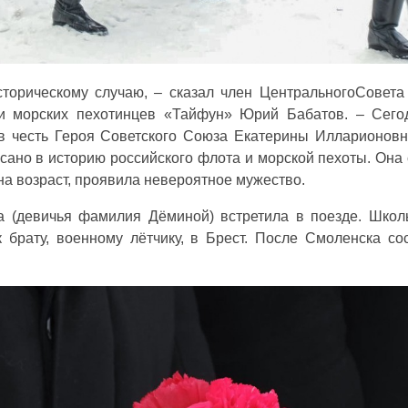
торическому случаю, – сказал член ЦентральногоСовета
и морских пехотинцев «Тайфун» Юрий Бабатов. – Сего
 в честь Героя Советского Союза Екатерины Илларионов
сано в историю российского флота и морской пехоты. Она
на возраст, проявила невероятное мужество.
 (девичья фамилия Дёминой) встретила в поезде. Школ
 брату, военному лётчику, в Брест. После Смоленска со