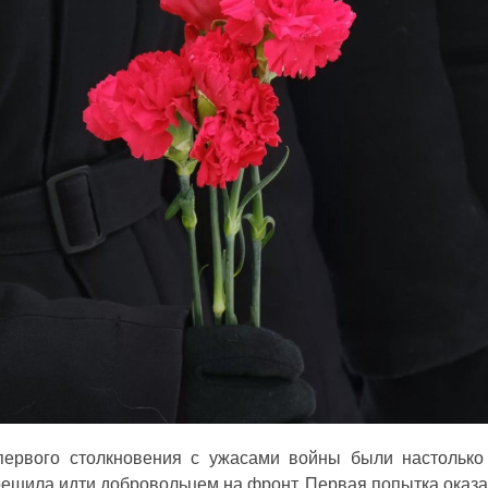
первого столкновения с ужасами войны были настолько
ешила идти добровольцем на фронт. Первая попытка оказа