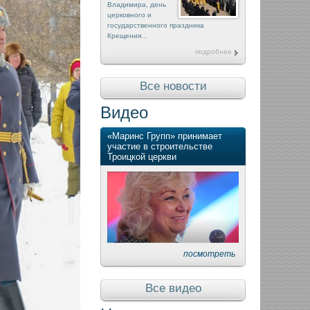
Владимира, день
церковного и
государственного праздника
Крещения...
подробнее
Все новости
Видео
«Маринс Групп» принимает
участие в строительстве
Троицкой церкви
посмотреть
Все видео