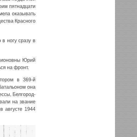
воим пятнадцати
мела оказывать
ества Красного
в ногу сразу в
арионовны Юрий
ся на фронт.
тором в 369-й
батальоном она
ессы, Белгород-
вали на звание
в августе 1944