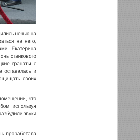
дились ночью на
аться на него,
ами. Екатерина
гонь станкового
цкие гранаты с
а оставалась и
защищать своих
помещении, что
бом, используя
разбудили звуки
нь проработала