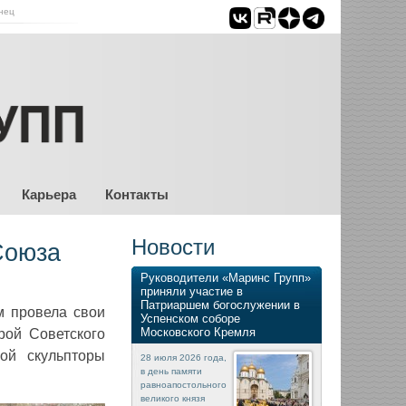
нец
Карьера
Контакты
Новости
Союза
Руководители «Маринс Групп»
приняли участие в
Патриаршем богослужении в
м провела свои
Успенском соборе
Московского Кремля
рой Советского
ой скульпторы
28 июля 2026 года,
в день памяти
равноапостольного
великого князя