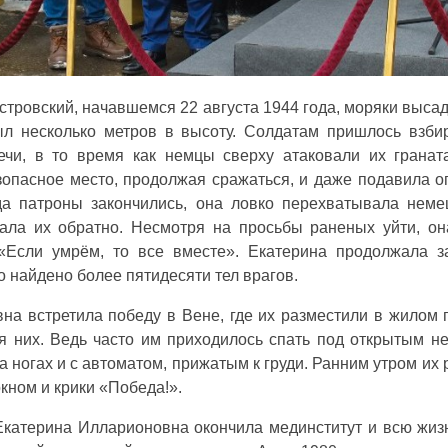
стровский, начавшемся 22 августа 1944 года, моряки выса
ыл несколько метров в высоту. Солдатам пришлось взбир
ечи, в то время как немцы сверху атаковали их гранат
зопасное место, продолжая сражаться, и даже подавила о
да патроны закончились, она ловко перехватывала неме
ала их обратно. Несмотря на просьбы раненых уйти, он
«Если умрём, то все вместе». Екатерина продолжала 
 найдено более пятидесяти тел врагов.
на встретила победу в Вене, где их разместили в жилом 
 них. Ведь часто им приходилось спать под открытым не
а ногах и с автоматом, прижатым к груди. Ранним утром их 
кном и крики «Победа!».
катерина Илларионовна окончила мединститут и всю жиз