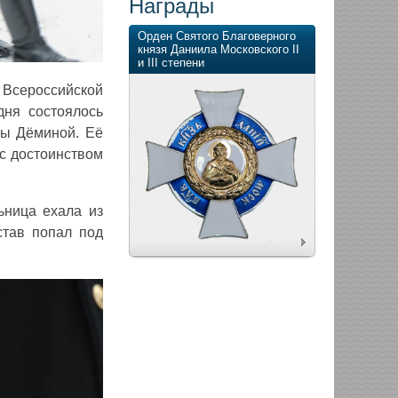
Награды
Орден Святого Благоверного
князя Даниила Московского II
и III степени
 Всероссийской
дня состоялось
ны Дёминой. Её
 с достоинством
ьница ехала из
став попал под