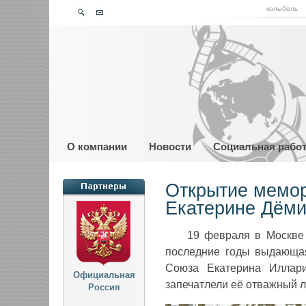
колыбель
О компании
Новости
Социальная рабо
Открытие мемор
Екатерине Дём
19 февраля в Москве 
последние годы выдающая
Союза Екатерина Иллари
Официальная
запечатлели её отважный л
Россия