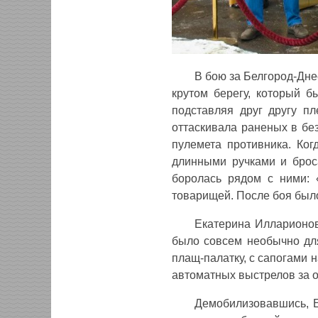
В бою за Белгород-Дне
крутом берегу, который б
подставляя друг другу пл
оттаскивала раненых в бе
пулемета противника. Ког
длинными ручками и брос
боролась рядом с ними: 
товарищей. После боя было
Екатерина Илларионов
было совсем необычно для
плащ-палатку, с сапогами н
автоматных выстрелов за о
Демобилизовавшись, Е