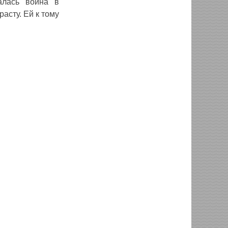
алась война в
асту. Ей к тому