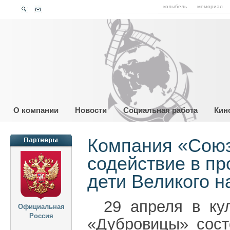
колыбель
мемориал
О компании
Новости
Социальная работа
Кин
Компания «Союз
содействие в пр
дети Великого н
29 апреля в кул
Официальная
Россия
«Дубровицы» сост