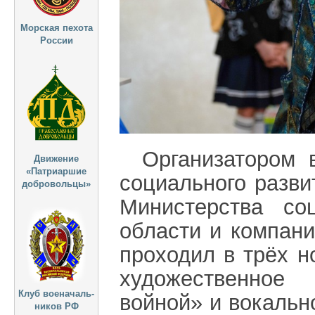
Морская пехота
России
Организатором 
Движение
«Патриаршие
социального разв
добровольцы»
Министерства со
области и компан
проходил в трёх н
художественное
Клуб военачаль-
войной» и вокальн
ников РФ