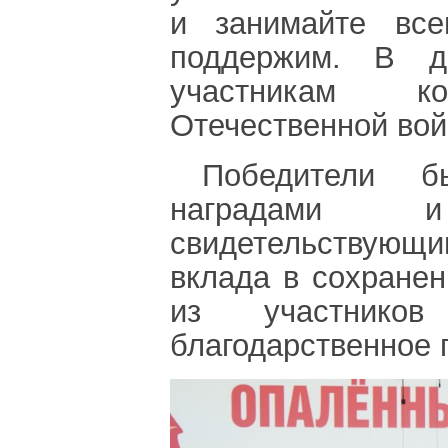
и занимайте вс
поддержим. В д
участникам к
Отечественной во
Победители б
наградами 
свидетельствующ
вклада в сохране
из участнико
благодарственное п